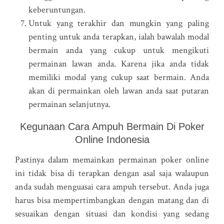
keberuntungan.
Untuk yang terakhir dan mungkin yang paling
penting untuk anda terapkan, ialah bawalah modal
bermain anda yang cukup untuk mengikuti
permainan lawan anda. Karena jika anda tidak
memiliki modal yang cukup saat bermain. Anda
akan di permainkan oleh lawan anda saat putaran
permainan selanjutnya.
Kegunaan Cara Ampuh Bermain Di Poker
Online Indonesia
Pastinya dalam memainkan permainan poker online
ini tidak bisa di terapkan dengan asal saja walaupun
anda sudah menguasai cara ampuh tersebut. Anda juga
harus bisa mempertimbangkan dengan matang dan di
sesuaikan dengan situasi dan kondisi yang sedang