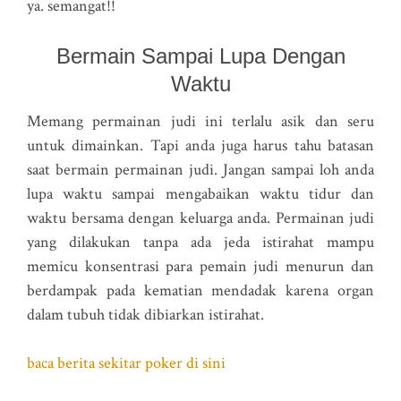
ya. semangat!!
Bermain Sampai Lupa Dengan
Waktu
Memang permainan judi ini terlalu asik dan seru
untuk dimainkan. Tapi anda juga harus tahu batasan
saat bermain permainan judi. Jangan sampai loh anda
lupa waktu sampai mengabaikan waktu tidur dan
waktu bersama dengan keluarga anda. Permainan judi
yang dilakukan tanpa ada jeda istirahat mampu
memicu konsentrasi para pemain judi menurun dan
berdampak pada kematian mendadak karena organ
dalam tubuh tidak dibiarkan istirahat.
baca berita sekitar poker di sini