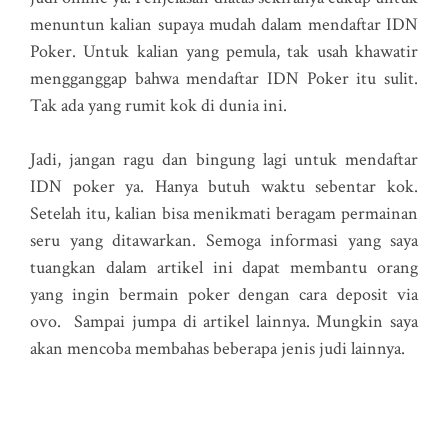
menuntun kalian supaya mudah dalam mendaftar IDN
Poker. Untuk kalian yang pemula, tak usah khawatir
mengganggap bahwa mendaftar IDN Poker itu sulit.
Tak ada yang rumit kok di dunia ini.
Jadi, jangan ragu dan bingung lagi untuk mendaftar
IDN poker ya. Hanya butuh waktu sebentar kok.
Setelah itu, kalian bisa menikmati beragam permainan
seru yang ditawarkan. Semoga informasi yang saya
tuangkan dalam artikel ini dapat membantu orang
yang ingin bermain poker dengan cara deposit via
ovo. Sampai jumpa di artikel lainnya. Mungkin saya
akan mencoba membahas beberapa jenis judi lainnya.