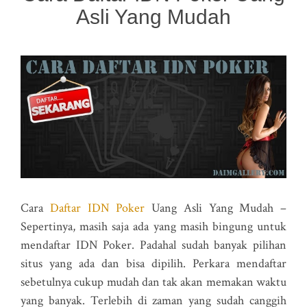
Asli Yang Mudah
Cara
Daftar IDN Poker
Uang Asli Yang Mudah –
Sepertinya, masih saja ada yang masih bingung untuk
mendaftar IDN Poker. Padahal sudah banyak pilihan
situs yang ada dan bisa dipilih. Perkara mendaftar
sebetulnya cukup mudah dan tak akan memakan waktu
yang banyak. Terlebih di zaman yang sudah canggih