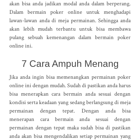
akan bisa anda jadikan modal anda dalam berperang.
Dalam bermain poker online untuk menghadapi
lawan-lawan anda di meja permainan. Sehingga anda
akan lebih mudah terbantu untuk bisa membawa
pulang sebuah kemenangan dalam bermain poker
online ini.
7 Cara Ampuh Menang
Jika anda ingin bisa memenangkan permainan poker
online ini dengan mudah. Sudah di pastikan anda harus
bisa menerapkan cara bermain anda sesuai dengan
kondisi serta keadaan yang sedang berlangsung di meja
permainan dengan tepat. Dengan anda bisa
menerapan cara bermain anda sesuai dengan
permainan dengan tepat maka sudah bisa di pastikan
anda akan bisa mengendalikan setiap permainan yang