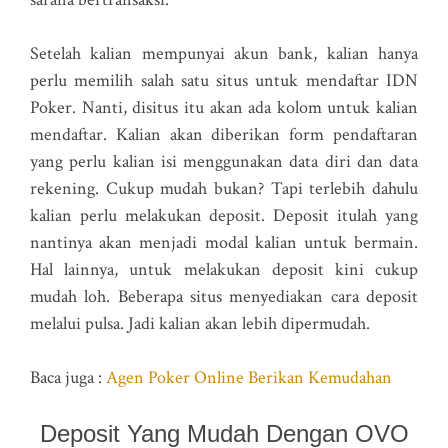
Setelah kalian mempunyai akun bank, kalian hanya
perlu memilih salah satu situs untuk mendaftar IDN
Poker. Nanti, disitus itu akan ada kolom untuk kalian
mendaftar. Kalian akan diberikan form pendaftaran
yang perlu kalian isi menggunakan data diri dan data
rekening. Cukup mudah bukan? Tapi terlebih dahulu
kalian perlu melakukan deposit. Deposit itulah yang
nantinya akan menjadi modal kalian untuk bermain.
Hal lainnya, untuk melakukan deposit kini cukup
mudah loh. Beberapa situs menyediakan cara deposit
melalui pulsa. Jadi kalian akan lebih dipermudah.
Baca juga :
Agen Poker Online Berikan Kemudahan
Deposit Yang Mudah Dengan OVO