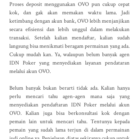
Proses deposit menggunakan OVO pun cukup cepat
kok, dan gak akan memakan waktu lama. Jadi
ketimbang dengan akun bank, OVO lebih menjanjikan
secara efisiensi dan lebih unggul dalam melakukan
transaksi. Setelah kalian mendaftar, kalian sudah
langsung bisa menikmati beragam permainan yang ada.
Cukup mudah kan. Ya, walaupun belum banyak agen
IDN Poker yang menyediakan layanan pendataran
melalui akun OVO.
Belum banyak bukan berarti tidak ada. Kalian hanya
perlu mencari tahu agen-agen mana saja yang
menyediakan pendaftaran IDN Poker melalui akun
OVO. Kalian juga bisa berkonsultasi kok dengan
pemain lain untuk mencari tahu. Tentunya kepada
pemain yang sudah lama terjun di dalam permainan
judi online ya. Penjelasan diatas sekiranya cukup untuk