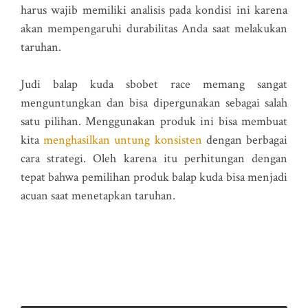
harus wajib memiliki analisis pada kondisi ini karena
akan mempengaruhi durabilitas Anda saat melakukan
taruhan.
Judi balap kuda sbobet race memang sangat
menguntungkan dan bisa dipergunakan sebagai salah
satu pilihan. Menggunakan produk ini bisa membuat
kita
menghasilkan untung konsisten
dengan berbagai
cara strategi. Oleh karena itu perhitungan dengan
tepat bahwa pemilihan produk balap kuda bisa menjadi
acuan saat menetapkan taruhan.