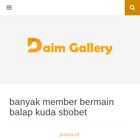
MENU
banyak member bermain
balap kuda sbobet
JUDI SLOT