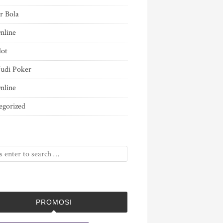
r Bola
nline
lot
Judi Poker
nline
egorized
PROMOSI