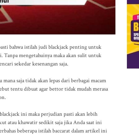
asti bahwa istilah judi blackjack penting untuk
ui. Tanpa mengetahuinya maka akan sulit untuk
ncari sekedar kesenangan saja.
mana saja tidak akan lepas dari berbagai macam
sebut tentu dibuat agar bettor tidak mudah merasa
on.
blackjack ini maka perjudian pasti akan lebih
ut atau khawatir sedikit saja jika Anda saat ini
bahas beberapa istilah baccarat dalam artikel ini