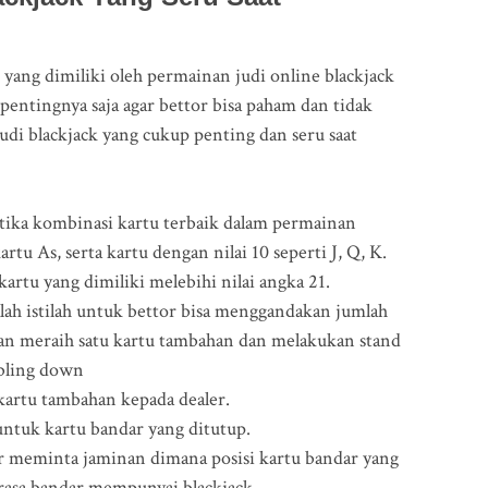
 yang dimiliki oleh permainan judi online blackjack
erpentingnya saja agar bettor bisa paham dan tidak
judi blackjack yang cukup penting dan seru saat
ketika kombinasi kartu terbaik dalam permainan
artu As, serta kartu dengan nilai 10 seperti J, Q, K.
artu yang dimiliki melebihi nilai angka 21.
h istilah untuk bettor bisa menggandakan jumlah
kan meraih satu kartu tambahan dan melakukan stand
ubling down
 kartu tambahan kepada dealer.
ntuk kartu bandar yang ditutup.
or meminta jaminan dimana posisi kartu bandar yang
erasa bandar mempunyai blackjack.