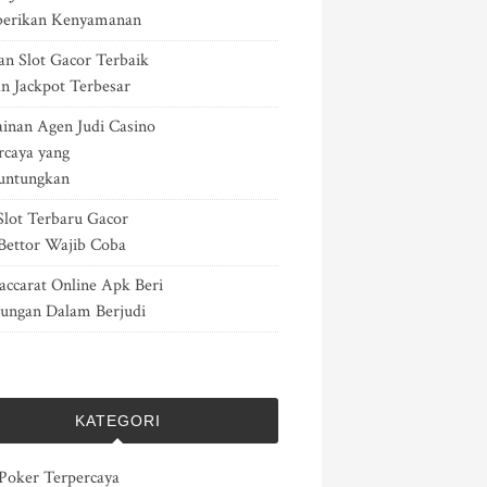
erikan Kenyamanan
an Slot Gacor Terbaik
n Jackpot Terbesar
inan Agen Judi Casino
rcaya yang
untungkan
Slot Terbaru Gacor
Bettor Wajib Coba
accarat Online Apk Beri
ungan Dalam Berjudi
KATEGORI
Poker Terpercaya