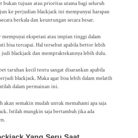
t bukan tujuan atau prioritas utama bagi seluruh
rjun ke perjudian blackjack ini mempunyai harapan
ecara berkala dan keuntungan secara besar.
or mempuyai ekspetasi atau impian tinggi dalam
 bisa tercapai. Hal tersebut apabila bettor lebih
h judi blackjack dan mempraktekannya lebih dulu.
et taruhan kecil tentu sangat disarankan apabila
judi blackjack. Maka agar bisa lebih dalam melatih
tilah dalam permainan ini.
auh akan semakin mudah untuk memahami apa saja
ack. Istilah mungkin saja bertambah jika ada
en.
lackjack Yang Seru Saat