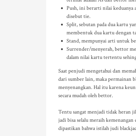
Push, ini berarti nilai keduanya
disebut tie.
Split, sebutan pada dua kartu ya
membentuk dua kartu dengan ta
Stand, mempunyai arti untuk be
Surrender/menyerah, bettor men
dalam nilai kartu tertentu sehi
Saat penjudi mengetahui dan memaha
dari sumber lain, maka permainan bla
menyenangkan. Hal itu karena keunt
secara mudah oleh bettor.
Tentu sangat menjadi tidak heran ji
jadi bisa selalu meraih kemenangan 
dipastikan bahwa istilah judi blackj