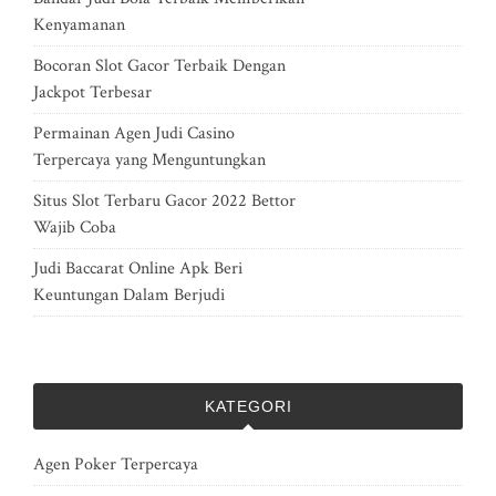
Kenyamanan
Bocoran Slot Gacor Terbaik Dengan
Jackpot Terbesar
Permainan Agen Judi Casino
Terpercaya yang Menguntungkan
Situs Slot Terbaru Gacor 2022 Bettor
Wajib Coba
Judi Baccarat Online Apk Beri
Keuntungan Dalam Berjudi
KATEGORI
Agen Poker Terpercaya