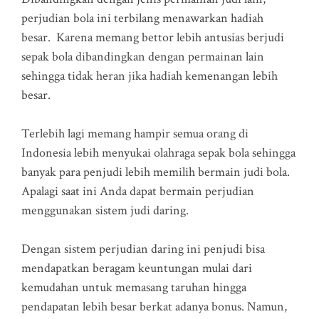
perjudian bola ini terbilang menawarkan hadiah
besar. Karena memang bettor lebih antusias berjudi
sepak bola dibandingkan dengan permainan lain
sehingga tidak heran jika hadiah kemenangan lebih
besar.
Terlebih lagi memang hampir semua orang di
Indonesia lebih menyukai olahraga sepak bola sehingga
banyak para penjudi lebih memilih bermain judi bola.
Apalagi saat ini Anda dapat bermain perjudian
menggunakan sistem judi daring.
Dengan sistem perjudian daring ini penjudi bisa
mendapatkan beragam keuntungan mulai dari
kemudahan untuk memasang taruhan hingga
pendapatan lebih besar berkat adanya bonus. Namun,