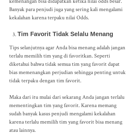
kemenangan bisa didapatkan ketika nilai odds besar.
Banyak para penjudi juga yang sering kali mengalami
kekalahan karena terpaku nilai Odds.
Tim Favorit Tidak Selalu Menang
Tips selanjutnya agar Anda bisa menang adalah jangan
terlalu memilih tim yang di favoritkan. Seperti
diketahui bahwa tidak semua tim yang favorit dapat
bias memenangkan perjudian sehingga penting untuk
tidak terpaku dengan tim favorit.
Maka dari itu mulai dari sekarang Anda jangan terlalu
mementingkan tim yang favorit. Karena memang
sudah banyak kasus penjudi mengalami kekalahan
karena terlalu memilih tim yang favorit bisa menang
atau lainnya.