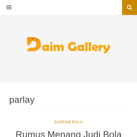
MENU
parlay
BANDAR BOLA
Rumus Menang Judi Bola