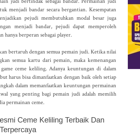
ain judi bertindak sebagai bandar. Permainan judi
tuk menjadi bandar secara bergantian. Kesempatan
menjadikan pejudi membutuhkan modal besar juga
ngan menjadi bandar, pejudi dapat memperoleh
n hanya berperan sebagai player.
akan bertaruh dengan semua pemain judi. Ketika nilai
ingkan semua kartu dari pemain, maka kemenangan
r game ceme keliling. Adanya keuntungan di dalam
but harus bisa dimanfaatkan dengan baik oleh setiap
 langkah dalam memanfaatkan keuntungan permainan
 awal yang penting bagi pemain judi adalah memilih
edia permainan ceme.
esmi Ceme Keliling Terbaik Dan
Terpercaya