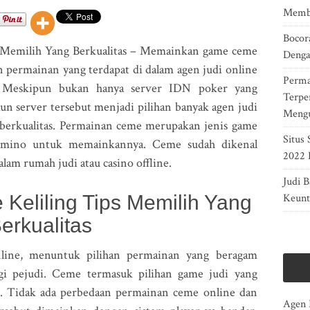
Memb
Bocor
Memilih Yang Berkualitas – Memainkan game ceme
Denga
an permainan yang terdapat di dalam agen judi online
Perma
. Meskipun bukan hanya server IDN poker yang
Terpe
 server tersebut menjadi pilihan banyak agen judi
Meng
berkualitas. Permainan ceme merupakan jenis game
Situs 
omino untuk memainkannya. Ceme sudah dikenal
2022 
alam rumah judi atau casino offline.
Judi B
eliling Tips Memilih Yang
Keunt
erkualitas
line, menuntuk pilihan permainan yang beragam
agi pejudi. Ceme termasuk pilihan game judi yang
. Tidak ada perbedaan permainan ceme online dan
Agen 