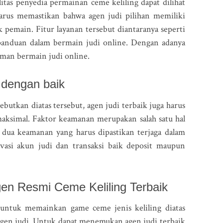
litas penyedia permainan ceme keliling dapat dilihat
 harus memastikan bahwa agen judi pilihan memiliki
pemain. Fitur layanan tersebut diantaranya seperti
 panduan dalam bermain judi online. Dengan adanya
yaman bermain judi online.
 dengan baik
butkan diatas tersebut, agen judi terbaik juga harus
maksimal. Faktor keamanan merupakan salah satu hal
 dua keamanan yang harus dipastikan terjaga dalam
ivasi akun judi dan transaksi baik deposit maupun
n Resmi Ceme Keliling Terbaik
 untuk memainkan game ceme jenis keliling diatas
agen judi. Untuk dapat menemukan agen judi terbaik