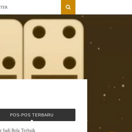
TER
POS-POS TERBARU
r Judi Bola Terbaik