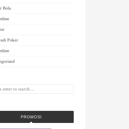
r Bola
nline
lot
Judi Poker
nline
egorized
PROMOSI