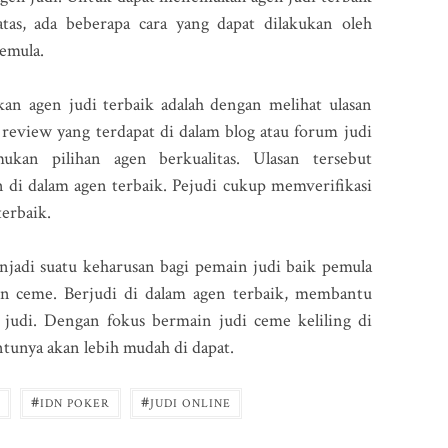
atas, ada beberapa cara yang dapat dilakukan oleh
pemula.
n agen judi terbaik adalah dengan melihat ulasan
 review yang terdapat di dalam blog atau forum judi
an pilihan agen berkualitas. Ulasan tersebut
di dalam agen terbaik. Pejudi cukup memverifikasi
erbaik.
njadi suatu keharusan bagi pemain judi baik pemula
 ceme. Berjudi di dalam agen terbaik, membantu
judi. Dengan fokus bermain judi ceme keliling di
tunya akan lebih mudah di dapat.
#
#
IDN POKER
JUDI ONLINE