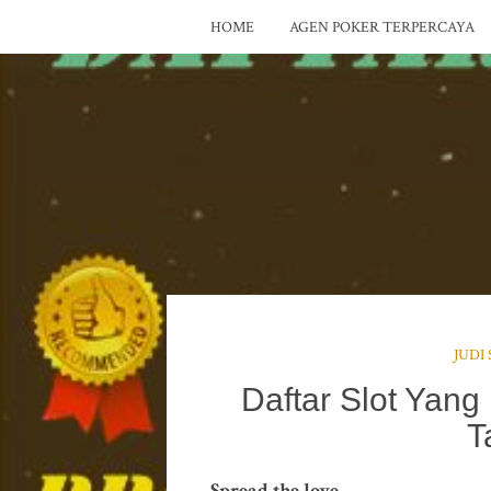
HOME
AGEN POKER TERPERCAYA
JUDI
Daftar Slot Yan
T
Spread the love