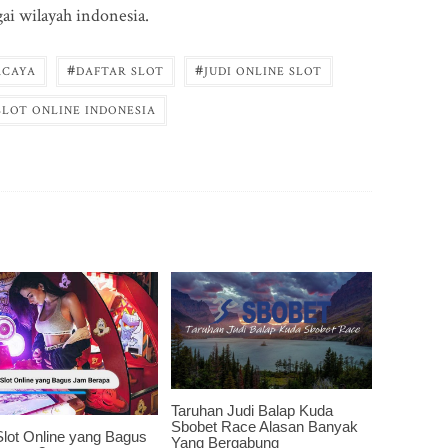
ai wilayah indonesia.
#
#
RCAYA
DAFTAR SLOT
JUDI ONLINE SLOT
SLOT ONLINE INDONESIA
Taruhan Judi Balap Kuda
Sbobet Race Alasan Banyak
lot Online yang Bagus
Yang Bergabung