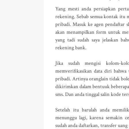
Yang mesti anda persiapkan pertam
rekening. Sebab semua kontak itu m
pribadi. Masuk ke agen pendaftar s
akan menampilkan form untuk mengi
yang tadi sudah saya jelaskan ba
rekening bank.
Jika sudah mengisi kolom-ko
memverifikasikan data diri bahwa 
pribadi. Artinya oranglain tidak bole
dikirimkan dalam bentuuk beberapa
sms. Dan anda tinggal salin kode ter
Setelah itu barulah anda memili
menunggu lagi, karena semakin c
sudah anda daftarkan, transfer uang