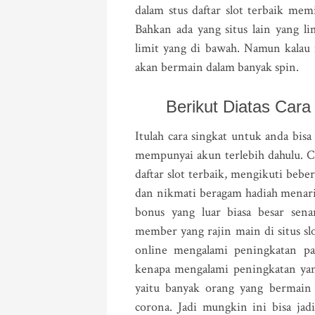
dalam stus daftar slot terbaik mem
Bahkan ada yang situs lain yang l
limit yang di bawah. Namun kalau 
akan bermain dalam banyak spin.
Berikut Diatas Car
Itulah cara singkat untuk anda bis
mempunyai akun terlebih dahulu. C
daftar slot terbaik, mengikuti beber
dan nikmati beragam hadiah menari
bonus yang luar biasa besar sena
member yang rajin main di situs slo
online mengalami peningkatan pad
kenapa mengalami peningkatan yan
yaitu banyak orang yang bermain 
corona. Jadi mungkin ini bisa ja