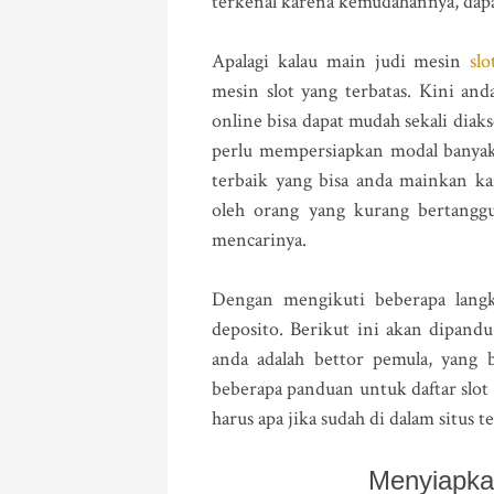
terkenal karena kemudahannya, dapat
Apalagi kalau main judi mesin
slo
mesin slot yang terbatas. Kini and
online bisa dapat mudah sekali diak
perlu mempersiapkan modal banyak s
terbaik yang bisa anda mainkan ka
oleh orang yang kurang bertangg
mencarinya.
Dengan mengikuti beberapa langkah
deposito. Berikut ini akan dipand
anda adalah bettor pemula, yang 
beberapa panduan untuk daftar slot
harus apa jika sudah di dalam situs t
Menyiapkan