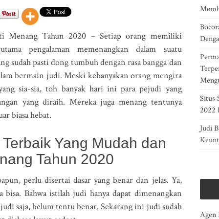
Memb
Bocor
ti Menang Tahun 2020 – Setiap orang memiliki
Denga
terutama pengalaman memenangkan dalam suatu
Perma
ng sudah pasti dong tumbuh dengan rasa bangga dan
Terpe
alam bermain judi. Meski kebanyakan orang mengira
Meng
ang sia-sia, toh banyak hari ini para pejudi yang
Situs 
angan yang diraih. Mereka juga menang tentunya
2022 
ar biasa hebat.
Judi B
ot Terbaik Yang Mudah dan
Keunt
enang Tahun 2020
pun, perlu disertai dasar yang benar dan jelas. Ya,
 bisa. Bahwa istilah judi hanya dapat dimenangkan
udi saja, belum tentu benar. Sekarang ini judi sudah
Agen 