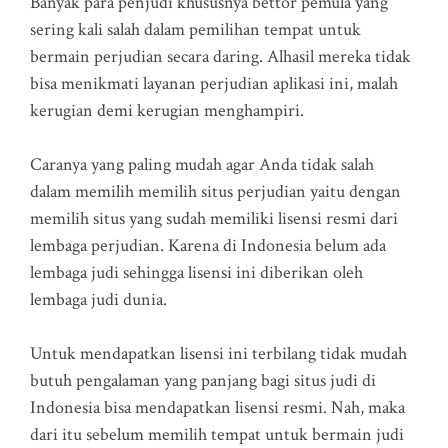
Banyak para penjudi khususnya bettor pemula yang
sering kali salah dalam pemilihan tempat untuk
bermain perjudian secara daring. Alhasil mereka tidak
bisa menikmati layanan perjudian aplikasi ini, malah
kerugian demi kerugian menghampiri.
Caranya yang paling mudah agar Anda tidak salah
dalam memilih memilih situs perjudian yaitu dengan
memilih situs yang sudah memiliki lisensi resmi dari
lembaga perjudian. Karena di Indonesia belum ada
lembaga judi sehingga lisensi ini diberikan oleh
lembaga judi dunia.
Untuk mendapatkan lisensi ini terbilang tidak mudah
butuh pengalaman yang panjang bagi situs judi di
Indonesia bisa mendapatkan lisensi resmi. Nah, maka
dari itu sebelum memilih tempat untuk bermain judi