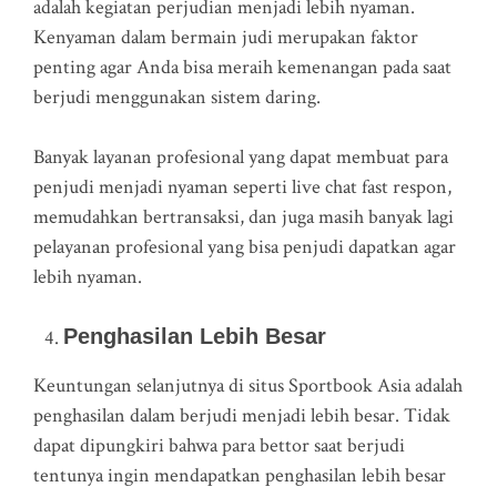
adalah kegiatan perjudian menjadi lebih nyaman.
Kenyaman dalam bermain judi merupakan faktor
penting agar Anda bisa meraih kemenangan pada saat
berjudi menggunakan sistem daring.
Banyak layanan profesional yang dapat membuat para
penjudi menjadi nyaman seperti live chat fast respon,
memudahkan bertransaksi, dan juga masih banyak lagi
pelayanan profesional yang bisa penjudi dapatkan agar
lebih nyaman.
Penghasilan Lebih Besar
Keuntungan selanjutnya di situs Sportbook Asia adalah
penghasilan dalam berjudi menjadi lebih besar. Tidak
dapat dipungkiri bahwa para bettor saat berjudi
tentunya ingin mendapatkan penghasilan lebih besar