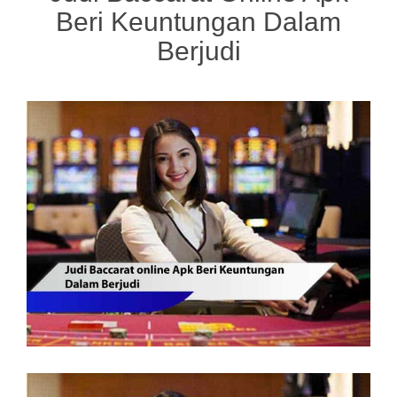
Beri Keuntungan Dalam
Berjudi