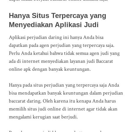
Hanya Situs Terpercaya yang
Menyediakan Aplikasi Judi
Aplikasi perjudian daring ini hanya Anda bisa
dapatkan pada agen perjudian yang terpercaya saja.
Perlu Anda ketahui bahwa tidak semua agen judi yang
ada di internet menyediakan layanan judi Baccarat
online apk dengan banyak keuntungan.
Hanya pada situs perjudian yang terpercaya saja Anda
bisa mendapatkan banyak keuntungan dalam perjudian
baccarat daring. Oleh karena itu kenapa Anda harus
memilih situs judi online di internet agar tidak akan
mengalami kerugian saat berjudi.