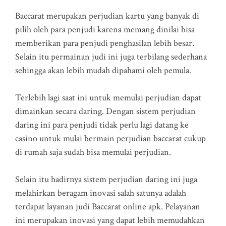
Baccarat merupakan perjudian kartu yang banyak di
pilih oleh para penjudi karena memang dinilai bisa
memberikan para penjudi penghasilan lebih besar.
Selain itu permainan judi ini juga terbilang sederhana
sehingga akan lebih mudah dipahami oleh pemula.
Terlebih lagi saat ini untuk memulai perjudian dapat
dimainkan secara daring. Dengan sistem perjudian
daring ini para penjudi tidak perlu lagi datang ke
casino untuk mulai bermain perjudian baccarat cukup
di rumah saja sudah bisa memulai perjudian.
Selain itu hadirnya sistem perjudian daring ini juga
melahirkan beragam inovasi salah satunya adalah
terdapat layanan judi Baccarat online apk. Pelayanan
ini merupakan inovasi yang dapat lebih memudahkan