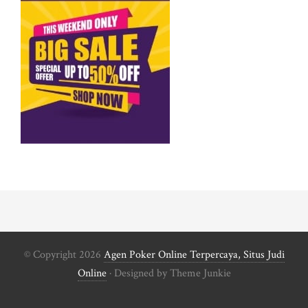
© Copyright 2026
Agen Poker Online Terpercaya, Situs Judi
Online
· Designed by Theme Junkie