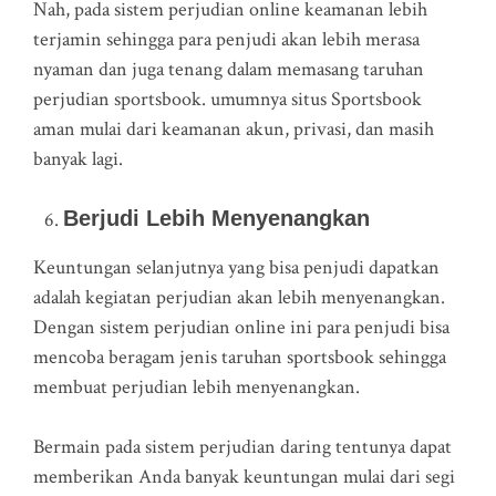
Nah, pada sistem perjudian online keamanan lebih
terjamin sehingga para penjudi akan lebih merasa
nyaman dan juga tenang dalam memasang taruhan
perjudian sportsbook. umumnya situs Sportsbook
aman mulai dari keamanan akun, privasi, dan masih
banyak lagi.
Berjudi Lebih Menyenangkan
Keuntungan selanjutnya yang bisa penjudi dapatkan
adalah kegiatan perjudian akan lebih menyenangkan.
Dengan sistem perjudian online ini para penjudi bisa
mencoba beragam jenis taruhan sportsbook sehingga
membuat perjudian lebih menyenangkan.
Bermain pada sistem perjudian daring tentunya dapat
memberikan Anda banyak keuntungan mulai dari segi