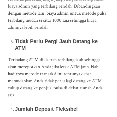
biaya admin yang terbilang rendah. Dibandingkan
dengan metode lain, biaya admin untuk metode pulsa
terbilang mudah sekitar 1000 saja sehingga biaya
adminya lebih rendah.
Tidak Perlu Pergi Jauh Datang ke
ATM
Terkadang ATM di daerah terbilang jauh sehingga
akan merepotkan Anda jika letak ATM jauh. Nah,
hadirnya metode transaksi ini tentunya dapat
memudahkan Anda tidak perlu lagi datang ke ATM
cukup datang ke penjual pulsa di dekat rumah Anda
saja.
Jumlah Deposit Fleksibel