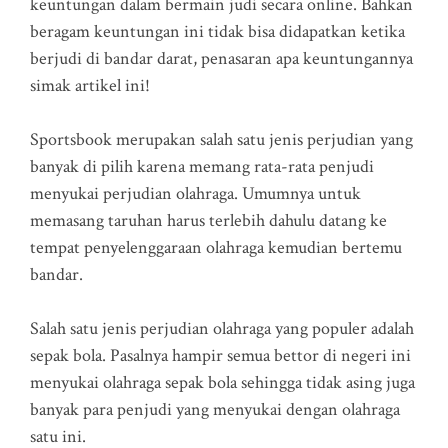
keuntungan dalam bermain judi secara online. Bahkan
beragam keuntungan ini tidak bisa didapatkan ketika
berjudi di bandar darat, penasaran apa keuntungannya
simak artikel ini!
Sportsbook merupakan salah satu jenis perjudian yang
banyak di pilih karena memang rata-rata penjudi
menyukai perjudian olahraga. Umumnya untuk
memasang taruhan harus terlebih dahulu datang ke
tempat penyelenggaraan olahraga kemudian bertemu
bandar.
Salah satu jenis perjudian olahraga yang populer adalah
sepak bola. Pasalnya hampir semua bettor di negeri ini
menyukai olahraga sepak bola sehingga tidak asing juga
banyak para penjudi yang menyukai dengan olahraga
satu ini.