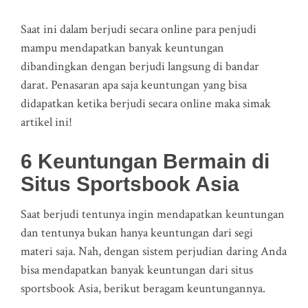
Saat ini dalam berjudi secara online para penjudi
mampu mendapatkan banyak keuntungan
dibandingkan dengan berjudi langsung di bandar
darat. Penasaran apa saja keuntungan yang bisa
didapatkan ketika berjudi secara online maka simak
artikel ini!
6 Keuntungan Bermain di
Situs Sportsbook Asia
Saat berjudi tentunya ingin mendapatkan keuntungan
dan tentunya bukan hanya keuntungan dari segi
materi saja. Nah, dengan sistem perjudian daring Anda
bisa mendapatkan banyak keuntungan dari situs
sportsbook Asia, berikut beragam keuntungannya.