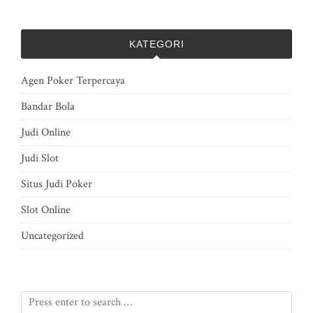
KATEGORI
Agen Poker Terpercaya
Bandar Bola
Judi Online
Judi Slot
Situs Judi Poker
Slot Online
Uncategorized