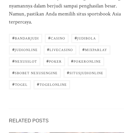
nyamannya dalam berjudi sampai penghasilan besar.
Namun, pastikan Anda memilih situs sportsbook Asia
terpercaya.
#
#
#
BANDARJUDI
CASINO
JUDIBOLA
#
#
#
JUDIONLINE
LIVECASINO
MIXPARLAY
#
#
#
NEXUSSLOT
POKER
POKERONLINE
#
#
SBOBET NEXUSENGINE
SITUSJUDIONLINE
#
#
TOGEL
TOGELONLINE
RELATED POSTS