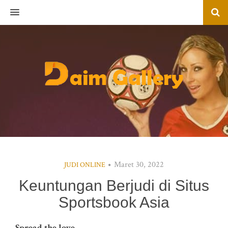
MENU
Maret 30, 2022
JUDI ONLINE
Keuntungan Berjudi di Situs
Sportsbook Asia
Spread the love