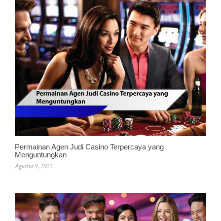
Permainan Agen Judi Casino Terpercaya yang
Menguntungkan
Agustus 9, 2022