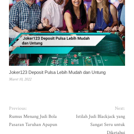
Joker123 Deposit Pulsa Lebih Mudah dan Untung
Maret 10, 2022
Previous:
Next:
Rumus Menang Judi Bola
Istilah Judi Blackjack yang
Pasaran Taruhan Apapun
Sangat Seru untuk
Diketahui