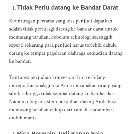
Tidak Perlu datang ke Bandar Darat
Keuntungan pertama yang bisa penjudi dapatkan
adalah tidak perlu lagi datang ke bandar darat untuk
memasang taruhan. Sebelum teknologi secanggih
seperti sekarang para penjudi harus terlebih dahulu
datang ke tempat pagelaran olahraga kemudian datang
ke bandar.
Tentunya perjudian konvesional ini terbilang
merepotkan apalagi jika Anda merupakan orang yang
sibuk sehingga tidak sempat datang ke bandar darat.
Namun, dengan sistem perjudian daring Anda bisa
memasang taruhan cukup dari rumah saja sembari
duduk manis.
Bisa Bermain Judi Kapan Saja